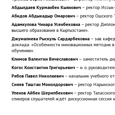
Абдылдаев Курманбек Кыянович
– ректор Иссык-
Абидов Абдыкадыр Омарович
– ректор Ошского Т
Адамкулова Чинара Усенбековна
– ректор Диплом
высшего образования в Кыргызстане».
Джумалиева Рыскуль Сардарбековна
– зав. кафе
доклада: «Особенности инновационных методик в п
обучению».
Климов Валентин Вячеславович
– заместитель ди
Когос Константин Григорьевич
– и. о. руководит
Рябов Павел Николаевич
– начальник учебного о
Сияев Таштан Монолдорович
– ректор Нарынского
Упенов Айбек Шерипбекович
– ректор Таласского
спикеров слушателей ждёт дискуссионная сессия 